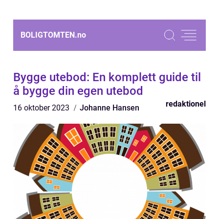
BOLIGTOMTEN.
no
Bygge utebod: En komplett guide til
å bygge din egen utebod
redaktionel
16 oktober 2023
Johanne Hansen