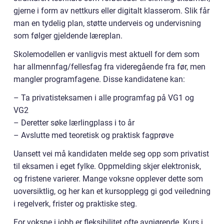
gjerne i form av nettkurs eller digitalt klasserom. Slik får
man en tydelig plan, støtte underveis og undervisning
som følger gjeldende læreplan.
Skolemodellen er vanligvis mest aktuell for dem som
har allmennfag/fellesfag fra videregående fra før, men
mangler programfagene. Disse kandidatene kan:
– Ta privatisteksamen i alle programfag på VG1 og
VG2
– Deretter søke lærlingplass i to år
– Avslutte med teoretisk og praktisk fagprøve
Uansett vei må kandidaten melde seg opp som privatist
til eksamen i eget fylke. Oppmelding skjer elektronisk,
og fristene varierer. Mange voksne opplever dette som
uoversiktlig, og her kan et kursopplegg gi god veiledning
i regelverk, frister og praktiske steg.
For voksne i jobb er fleksibilitet ofte avgjørende. Kurs i