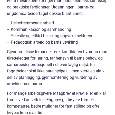
For å mestre dette trenger man både teoretisk kunnskap
og praktiske ferdigheter. Utdanningen i barne- og
ungdomsarbeiderfaget dekker blant annet:
– Helsefremmende arbeid
– Kommunikasjon og samhandling
– Yrkesliv og etikk i helse- og oppvekstsektoren
– Pedagogisk arbeid og barns utvikling
Gjennom disse temaene lærer kandidaten hvordan man
tilrettelegger for læring, tar hensyn til barns behov, og
samarbeider profesjonelt i et tverrfaglig miljø. En
fagarbeider skal ikke bare hjelpe til, men være en aktiv
del av planlegging, gjennomføring og vurdering av
arbeidet med barna.
For mange arbeidsgivere er fagbrev et krav, eller en klar
fordel ved ansettelse. Fagbrev gir høyere formell
kompetanse, bedre mulighet for fast stilling og ofte
høyere lønn over tid.