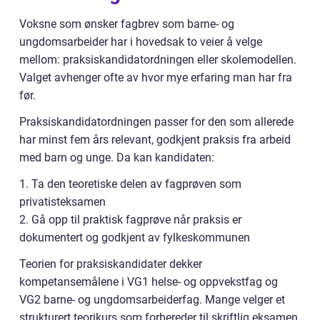
Voksne som ønsker fagbrev som barne- og
ungdomsarbeider har i hovedsak to veier å velge
mellom: praksiskandidatordningen eller skolemodellen.
Valget avhenger ofte av hvor mye erfaring man har fra
før.
Praksiskandidatordningen passer for den som allerede
har minst fem års relevant, godkjent praksis fra arbeid
med barn og unge. Da kan kandidaten:
1. Ta den teoretiske delen av fagprøven som
privatisteksamen
2. Gå opp til praktisk fagprøve når praksis er
dokumentert og godkjent av fylkeskommunen
Teorien for praksiskandidater dekker
kompetansemålene i VG1 helse- og oppvekstfag og
VG2 barne- og ungdomsarbeiderfag. Mange velger et
strukturert teorikurs som forbereder til skriftlig eksamen,