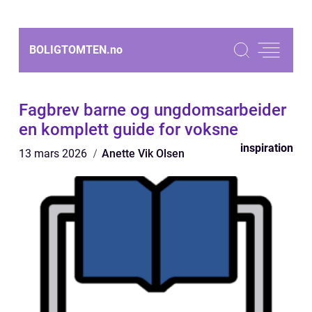
BOLIGTOMTEN.
no
Fagbrev barne og ungdomsarbeider
en komplett guide for voksne
inspiration
13 mars 2026
Anette Vik Olsen