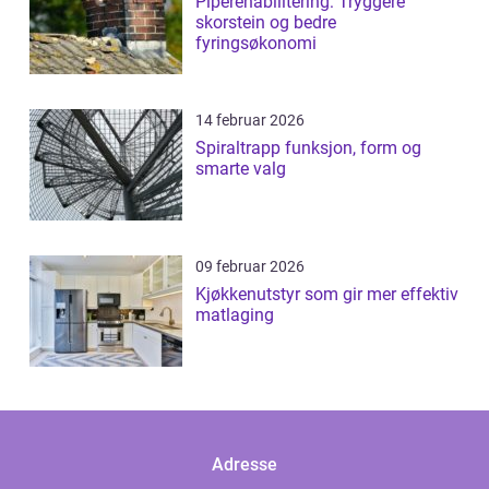
Piperehabilitering: Tryggere
skorstein og bedre
fyringsøkonomi
14 februar 2026
Spiraltrapp funksjon, form og
smarte valg
09 februar 2026
Kjøkkenutstyr som gir mer effektiv
matlaging
Adresse