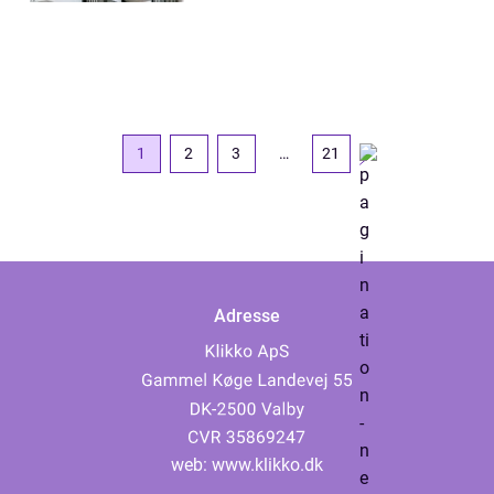
1
2
3
…
21
Adresse
web:
www.klikko.dk