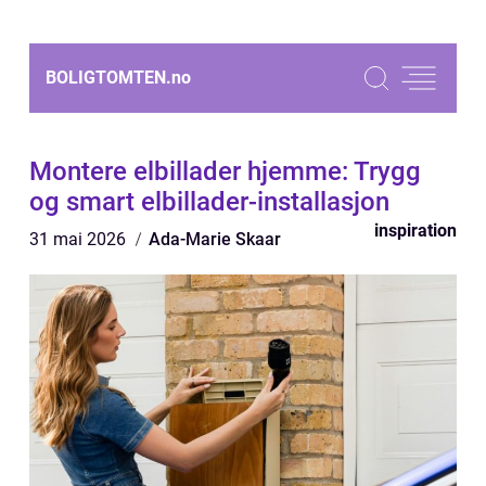
BOLIGTOMTEN.
no
Montere elbillader hjemme: Trygg
og smart elbillader-installasjon
inspiration
31 mai 2026
Ada-Marie Skaar