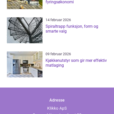
fyringsøkonomi
14 februar 2026
Spiraltrapp funksjon, form og
smarte valg
09 februar 2026
Kjøkkenutstyr som gir mer effektiv
matlaging
Adresse