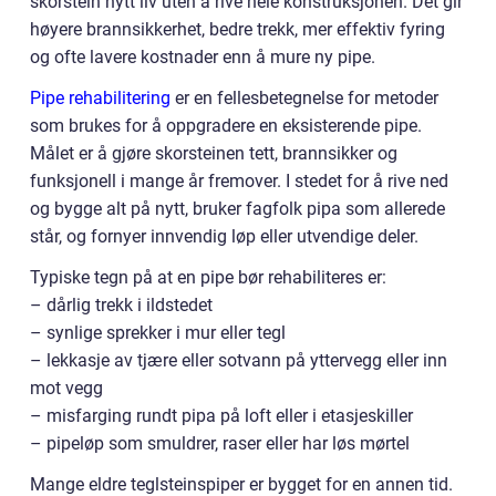
skorstein nytt liv uten å rive hele konstruksjonen. Det gir
høyere brannsikkerhet, bedre trekk, mer effektiv fyring
og ofte lavere kostnader enn å mure ny pipe.
Pipe rehabilitering
er en fellesbetegnelse for metoder
som brukes for å oppgradere en eksisterende pipe.
Målet er å gjøre skorsteinen tett, brannsikker og
funksjonell i mange år fremover. I stedet for å rive ned
og bygge alt på nytt, bruker fagfolk pipa som allerede
står, og fornyer innvendig løp eller utvendige deler.
Typiske tegn på at en pipe bør rehabiliteres er:
– dårlig trekk i ildstedet
– synlige sprekker i mur eller tegl
– lekkasje av tjære eller sotvann på yttervegg eller inn
mot vegg
– misfarging rundt pipa på loft eller i etasjeskiller
– pipeløp som smuldrer, raser eller har løs mørtel
Mange eldre teglsteinspiper er bygget for en annen tid.