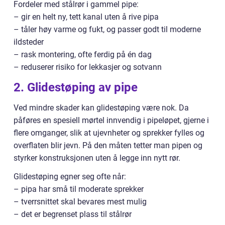
Fordeler med stålrør i gammel pipe:
– gir en helt ny, tett kanal uten å rive pipa
– tåler høy varme og fukt, og passer godt til moderne
ildsteder
– rask montering, ofte ferdig på én dag
– reduserer risiko for lekkasjer og sotvann
2. Glidestøping av pipe
Ved mindre skader kan glidestøping være nok. Da
påføres en spesiell mørtel innvendig i pipeløpet, gjerne i
flere omganger, slik at ujevnheter og sprekker fylles og
overflaten blir jevn. På den måten tetter man pipen og
styrker konstruksjonen uten å legge inn nytt rør.
Glidestøping egner seg ofte når:
– pipa har små til moderate sprekker
– tverrsnittet skal bevares mest mulig
– det er begrenset plass til stålrør