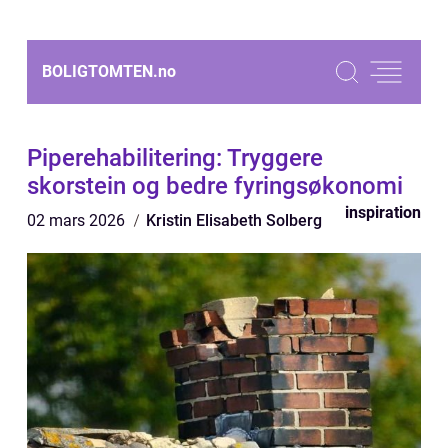
BOLIGTOMTEN.
no
Piperehabilitering: Tryggere
skorstein og bedre fyringsøkonomi
inspiration
02 mars 2026
Kristin Elisabeth Solberg