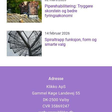
Piperehabilitering: Tryggere
skorstein og bedre
fyringsøkonomi
14 februar 2026
Spiraltrapp funksjon, form og
smarte valg
Adresse