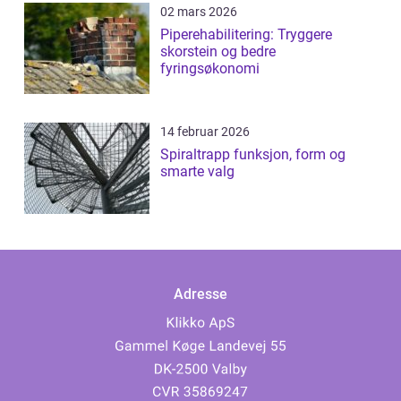
02 mars 2026
Piperehabilitering: Tryggere
skorstein og bedre
fyringsøkonomi
14 februar 2026
Spiraltrapp funksjon, form og
smarte valg
Adresse