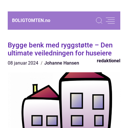
BOLIGTOMTEN.
no
Bygge benk med ryggstøtte – Den
ultimate veiledningen for huseiere
redaktionel
08 januar 2024
Johanne Hansen