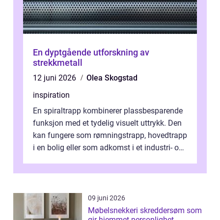
En dyptgående utforskning av
strekkmetall
12 juni 2026
Olea Skogstad
inspiration
En spiraltrapp kombinerer plassbesparende
funksjon med et tydelig visuelt uttrykk. Den
kan fungere som rømningstrapp, hovedtrapp
i en bolig eller som adkomst i et industri- og
næringsbygg. Riktig utfo...
09 juni 2026
Møbelsnekkeri skreddersøm som
gir hjemmet personlighet