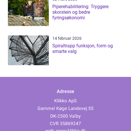
Piperehabilitering: Tryggere
skorstein og bedre
fyringsøkonomi
14 februar 2026
Spiraltrapp funksjon, form og
smarte valg
Adresse
web:
www.klikko.dk