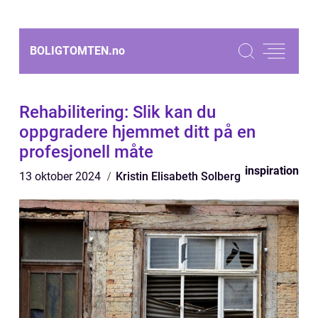
BOLIGTOMTEN.
no
Rehabilitering: Slik kan du
oppgradere hjemmet ditt på en
profesjonell måte
inspiration
13 oktober 2024
Kristin Elisabeth Solberg