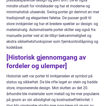
plassbesparende design og jevn drift. De er også
mindre utsatt for vindskader og har et moderne og
minimalistisk utseende. Swing-porter gir derimot en mer
tradisjonell og elegantere følelse. De passer godt til
store innkjørsler og har et bredere spekter av design- og
materialvalg. Automatiserte porter skiller seg også fra
manuelle porter ved at de tilbyr bekvemmelighet og
ekstra sikkerhetsfunksjoner som fjernkontrollåpning og
kodelåser.
[Historisk gjennomgang av
fordeler og ulemper]
Historisk sett var porter til innkjørselen et symbol på
status og sikkerhet. De ble ofte laget av stein og hadde
store, imponerende design. Mot slutten av det 20.
århundre ble materialer som metall og tre mer populære
på grunn av sin allsidighet og kostnadseffektivitet. I
dag blir vinylporter stadig mer populære på grunn av