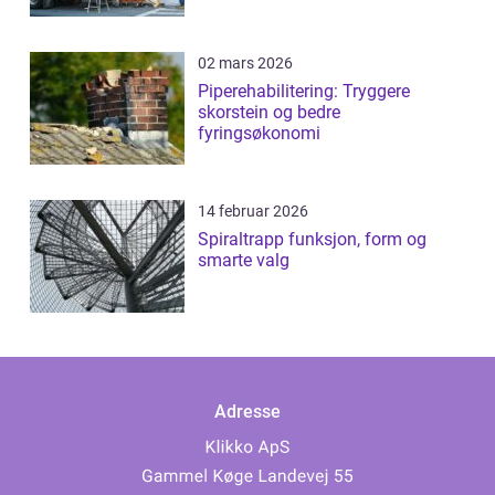
02 mars 2026
Piperehabilitering: Tryggere
skorstein og bedre
fyringsøkonomi
14 februar 2026
Spiraltrapp funksjon, form og
smarte valg
Adresse