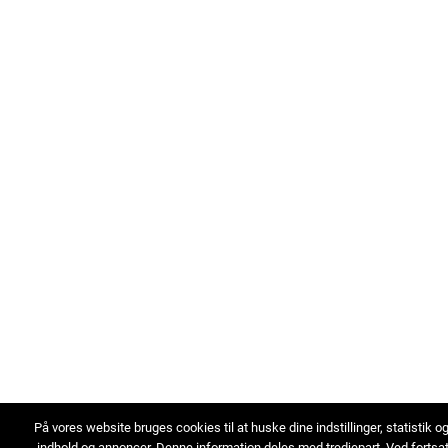
På vores website bruges cookies til at huske dine indstillinger, statistik o
indhold og annoncer. Denne information deles med tredjepart. Ved fortsa