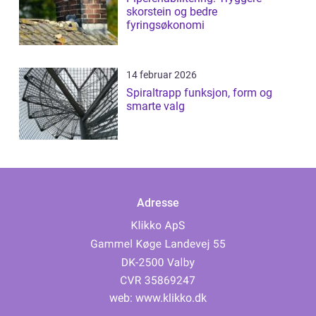
skorstein og bedre
fyringsøkonomi
14 februar 2026
Spiraltrapp funksjon, form og
smarte valg
Adresse
web:
www.klikko.dk