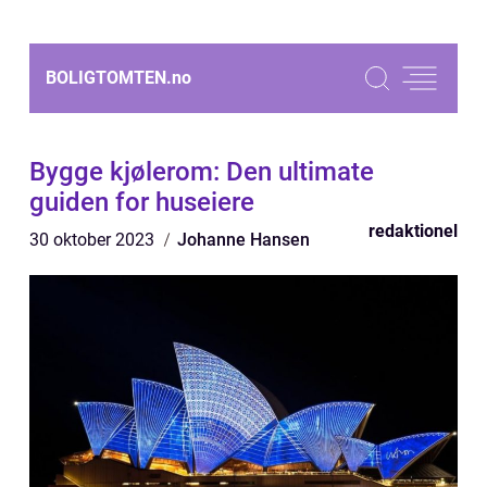
BOLIGTOMTEN.
no
Bygge kjølerom: Den ultimate
guiden for huseiere
redaktionel
30 oktober 2023
Johanne Hansen