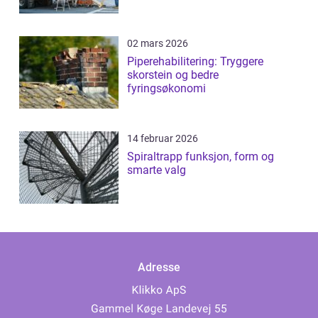
02 mars 2026
Piperehabilitering: Tryggere
skorstein og bedre
fyringsøkonomi
14 februar 2026
Spiraltrapp funksjon, form og
smarte valg
Adresse