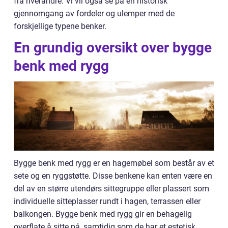
fra hverandre. Vi vil også se på en historisk
gjennomgang av fordeler og ulemper med de
forskjellige typene benker.
En grundig oversikt over bygge
benk med rygg
Bygge benk med rygg er en hagemøbel som består av et
sete og en ryggstøtte. Disse benkene kan enten være en
del av en større utendørs sittegruppe eller plassert som
individuelle sitteplasser rundt i hagen, terrassen eller
balkongen. Bygge benk med rygg gir en behagelig
overflate å sitte på, samtidig som de har et estetisk