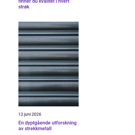
finner du kvalitet i hvert
strøk
12 juni 2026
En dyptgående utforskning
av strekkmetall